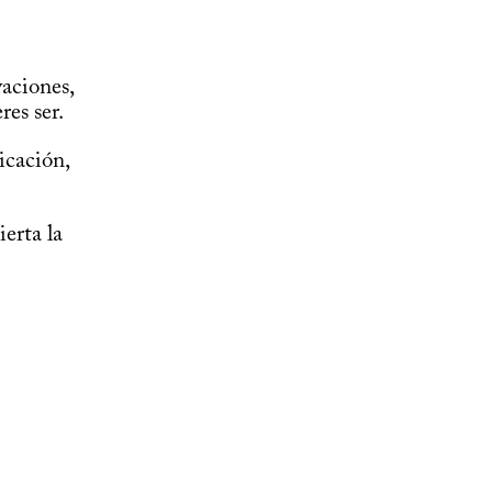
aciones,
res ser.
cación,
erta la