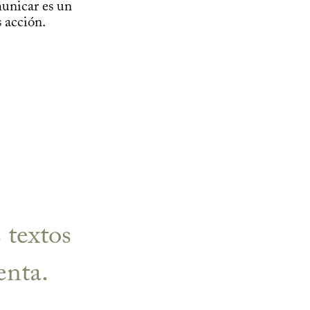
municar es un
s acción.
s textos
enta.