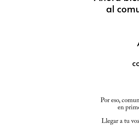
al comu
co
Por eso, comuni
en prime
Llegar a tu vo