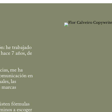
n: he trabajado
 hace 7 años, de
cias, me ha
 comunicación en
les, las
as marcas
xisten fórmulas
aminos a escoger